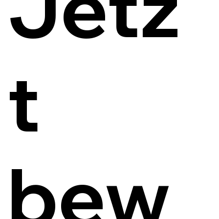
Jetz
t
bew