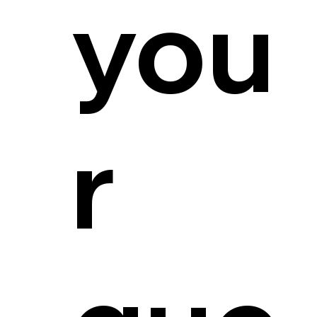
you
r