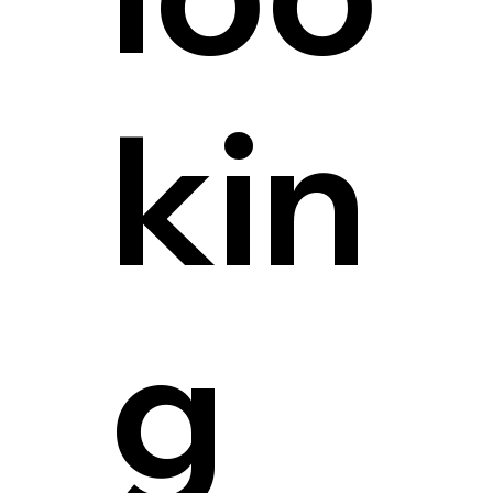
kin
g