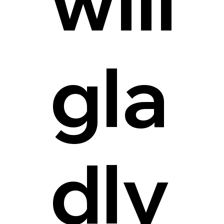
will
gla
dly