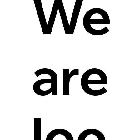
We
are
loo