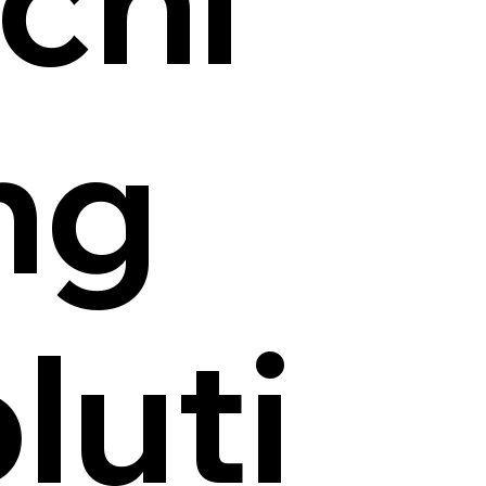
ng
luti