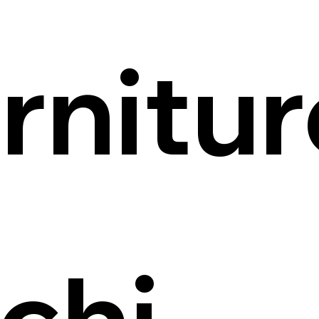
rnitur
chi