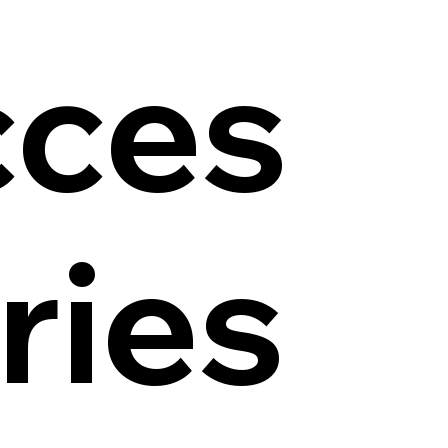
cces
ries