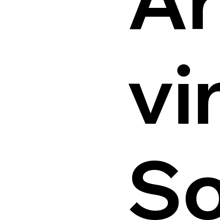
vi
So