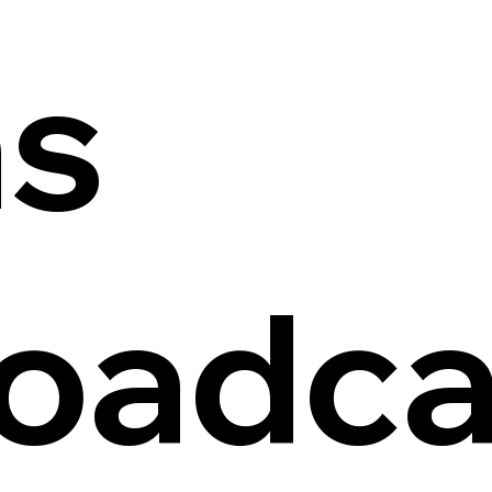
ns
oadca