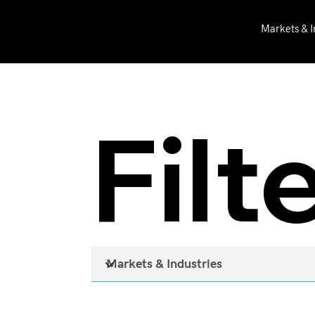
Markets & I
BFE
References
Filt