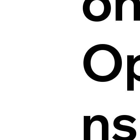
on
Op
ns