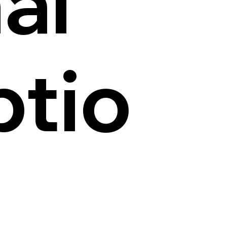
al
tio