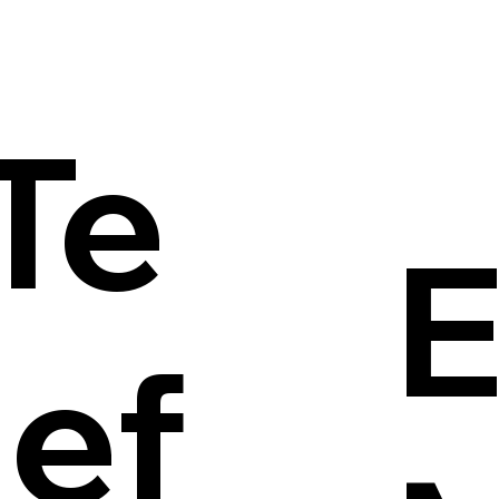
Te
E
lef