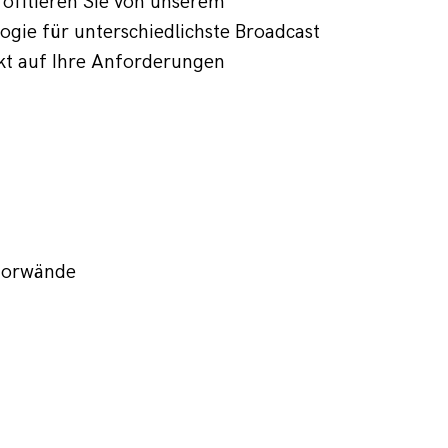
rofitieren Sie von unserem 
ie für unterschiedlichste Broadcast 
kt auf Ihre Anforderungen 
itorwände