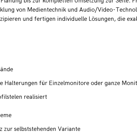
 Planung bis zur kompletten Umsetzung zur Seite. P
klung von Medientechnik und Audio/Video-Technolog
ipieren und fertigen individuelle Lösungen, die exa
wände
erte Halterungen für Einzelmonitore oder ganze Mon
lstelen realisiert
teme  
 zur selbststehenden Variante