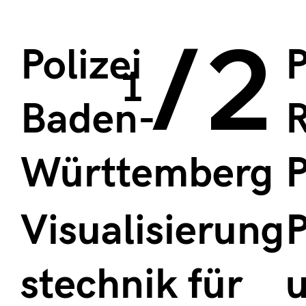
/
2
Polizei
P
1
Baden-
Württemberg
P
Visualisierung
P
stechnik für