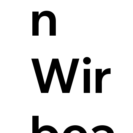
n
Wir
bea