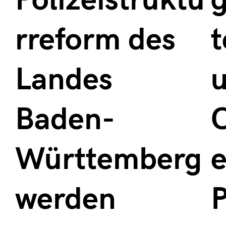
Polizeistruktu
rreform des
t
Landes
Baden-
O
Württemberg
e
werden
P