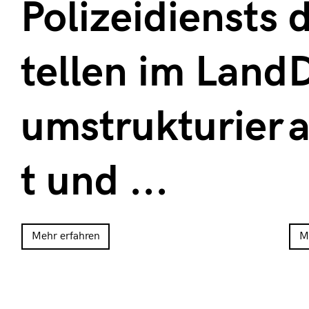
Polizeidiensts
d
tellen im Land
D
umstrukturier
a
t und ...
Mehr erfahren
M