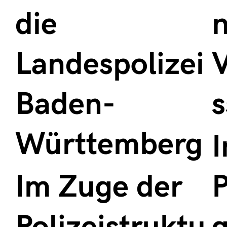
die
Landespolizei
V
Baden-
Württemberg
I
Im Zuge der
P