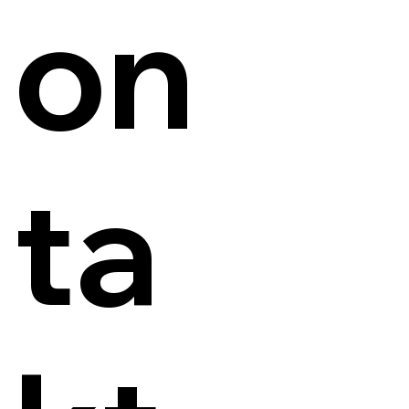
on
ta