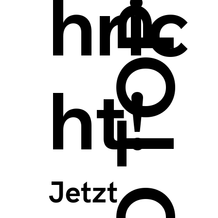
hric
ht!
Jetzt