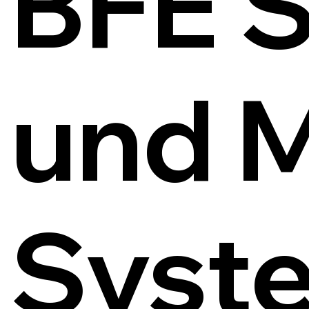
BFE S
und 
Syst