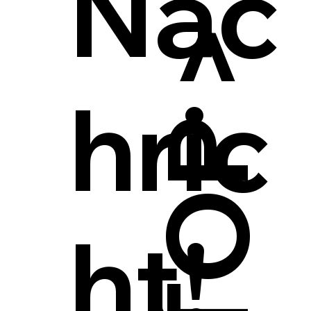
Nac
hric
ht!