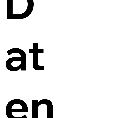
D
at
en