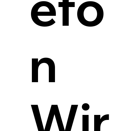
efo
n
Wir