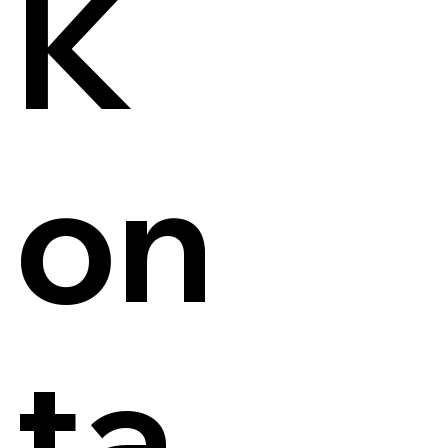
K
on
ta