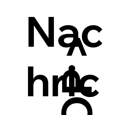
Nac
hric