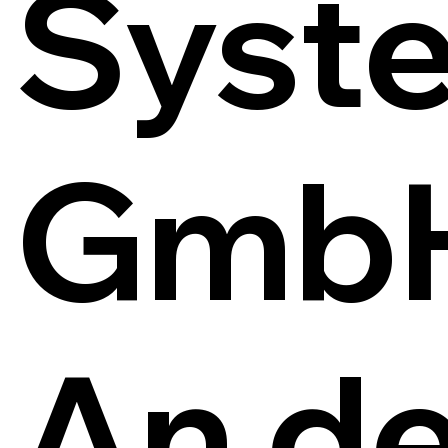
Syst
Gmb
An de