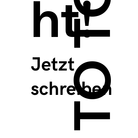
BACK TO TOP >
ht!
Jetzt
schreiben