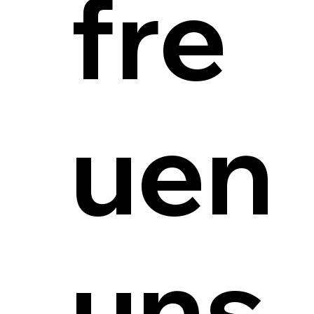
fre
uen
uns