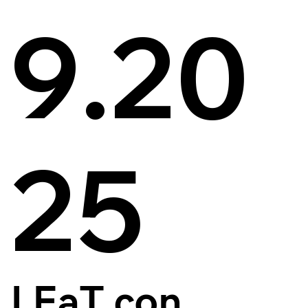
9.20
25
LEaT con