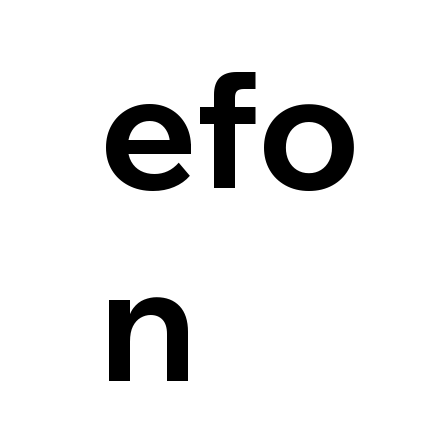
efo
n