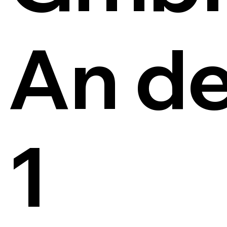
An de
1