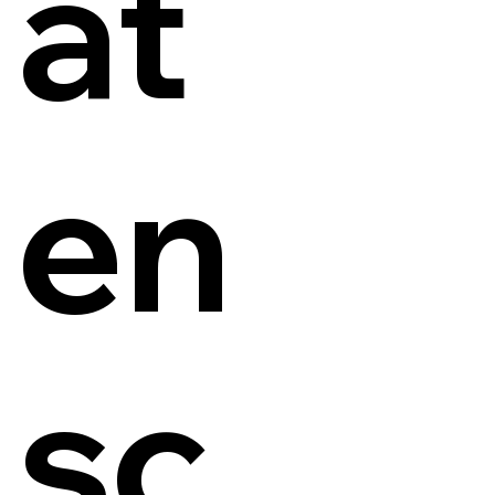
at
en
sc