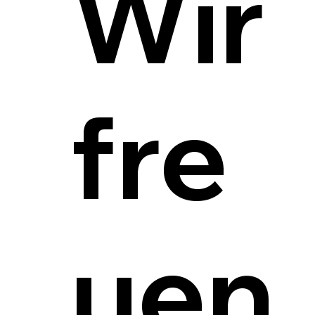
Wir
fre
uen