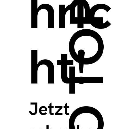
hric
ht!
Jetzt