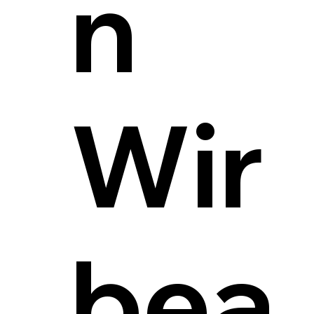
n
Wir
bea