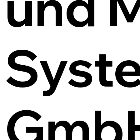
und 
Syst
Gmb