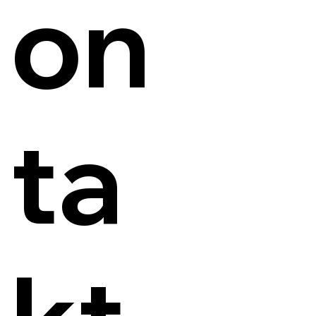
on
ta