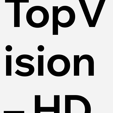
TopV
ision
– HD