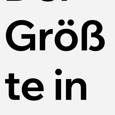
Größ
te in