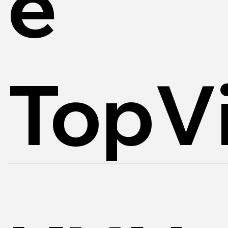
e
TopVi