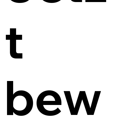
t
bew