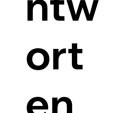
ntw
ort
en