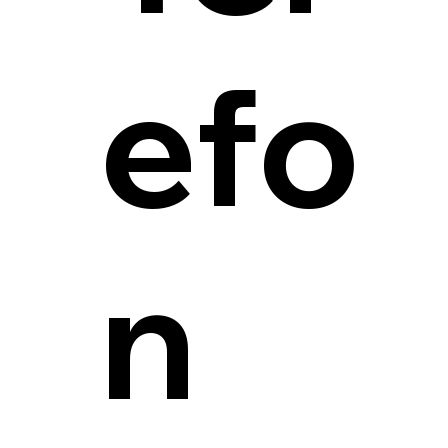
efo
n