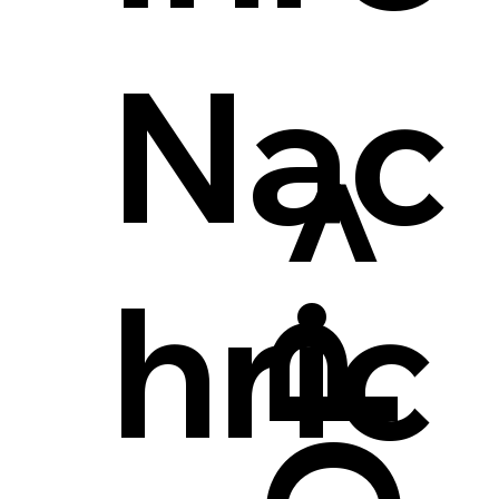
Nac
hric