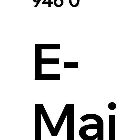
946 0
E-
Mai