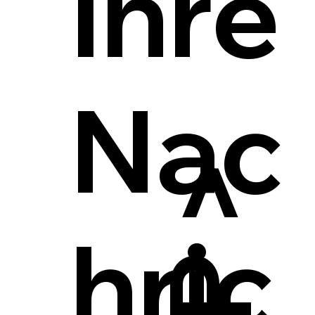
Ihre
Nac
hric