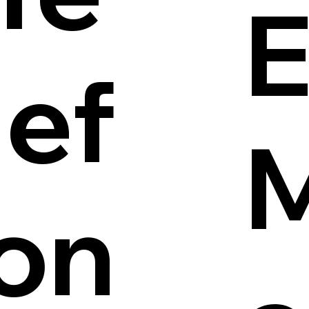
E
lef
on