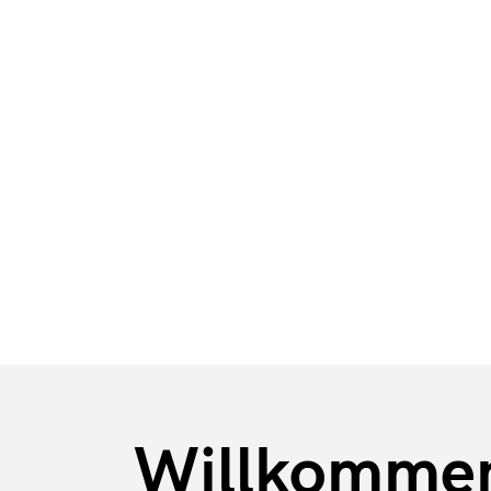
BFE
Karriere
Stellenange
Willkomme