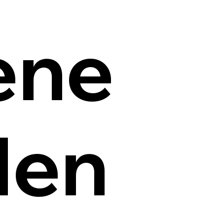
ene
len