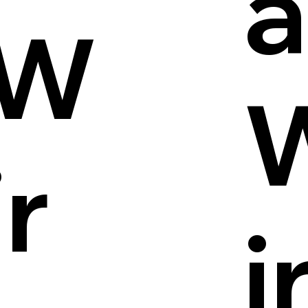
a
W
ir
i