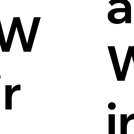
a
W
ir
i