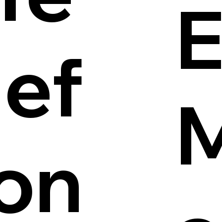
E
lef
on