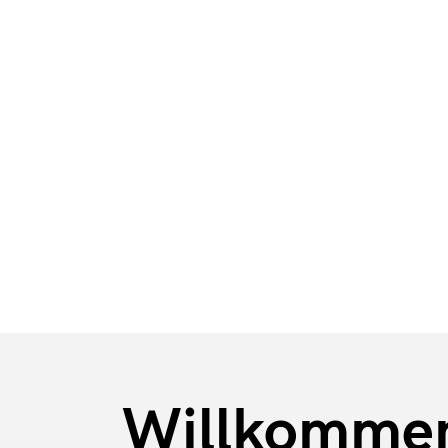
BFE
Karriere
Stellenange
Willkomme