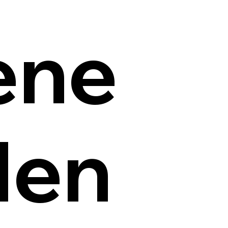
ene
len